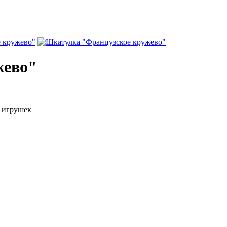
жево"
х игрушек